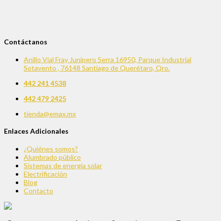
Contáctanos
Anillo Vial Fray Junipero Serra 16950, Parque Industrial
Sotavento , 76148 Santiago de Querétaro, Qro.
442 241 4538
442 479 2425
tienda@emax.mx
Enlaces Adicionales
¿Quiénes somos?
Alumbrado público
Sistemas de energía solar
Electrificación
Blog
Contacto