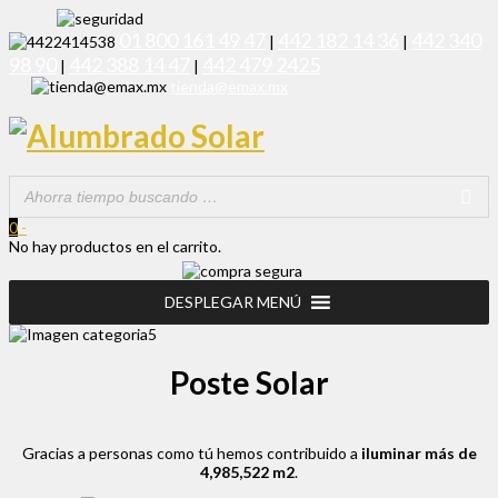
01 800 161 49 47
442 182 14 36
442 340
|
|
98 90
442 388 14 47
442 479 2425
|
|
tienda@emax.mx
0
-
No hay productos en el carrito.
DESPLEGAR MENÚ
Poste Solar
Gracias a personas como tú hemos contribuido a
iluminar más de
4,985,522 m2
.