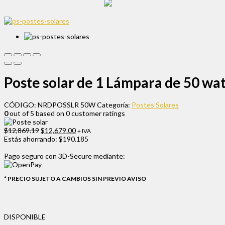
Poste solar de 1 Lámpara de 50 wat
CÓDIGO:
NRDPOSSLR 50W
Categoría:
Postes Solares
0
out of
5
based on
0
customer ratings
$
12,869.19
$
12,679.00
+ IVA
Estás ahorrando:
$190.185
Pago seguro con
3D-Secure
mediante:
* PRECIO SUJETO A CAMBIOS SIN PREVIO AVISO
DISPONIBLE