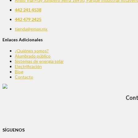
Anillo Vial Fray Junipero Serra 16950, Parque Industrial Sotave
442 241 4538
442 479 2425
tienda@emax.mx
Enlaces Adicionales
¿Quiénes somos?
Alumbrado público
Sistemas de energía solar
Electrificación
Blog
Contacto
Cont
SÍGUENOS