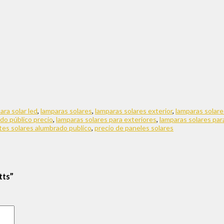
ara solar led
,
lamparas solares
,
lamparas solares exterior
,
lamparas solare
do público precio
,
lamparas solares para exteriores
,
lamparas solares para
tes solares alumbrado publico
,
precio de paneles solares
tts”