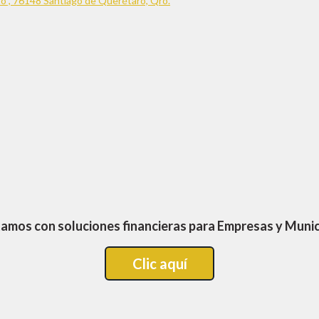
nto , 76148 Santiago de Querétaro, Qro.
amos con soluciones financieras para Empresas y Munic
Clic aquí