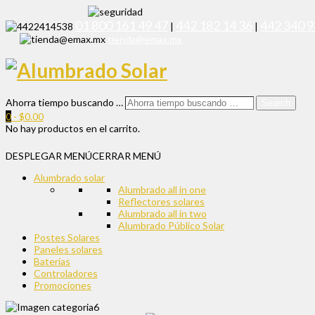
01 800 161 49 47
442 182 14 36
442 340 9
|
|
tienda@emax.mx
Ahorra tiempo buscando …
Search
0
-
$
0.00
No hay productos en el carrito.
DESPLEGAR MENÚ
CERRAR MENÚ
Alumbrado solar
Alumbrado all in one
Reflectores solares
Alumbrado all in two
Alumbrado Público Solar
Postes Solares
Paneles solares
Baterías
Controladores
Promociones