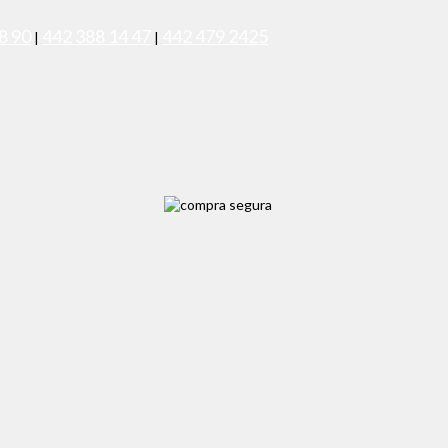
8 90
442 388 14 47
442 479 2425
|
|