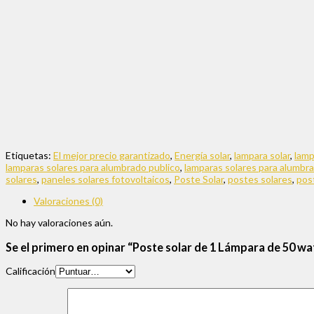
Etiquetas:
El mejor precio garantizado
,
Energía solar
,
lampara solar
,
lamp
lamparas solares para alumbrado publico
,
lamparas solares para alumbra
solares
,
paneles solares fotovoltaicos
,
Poste Solar
,
postes solares
,
pos
Valoraciones (0)
No hay valoraciones aún.
Se el primero en opinar “Poste solar de 1 Lámpara de 50 wa
Calificación