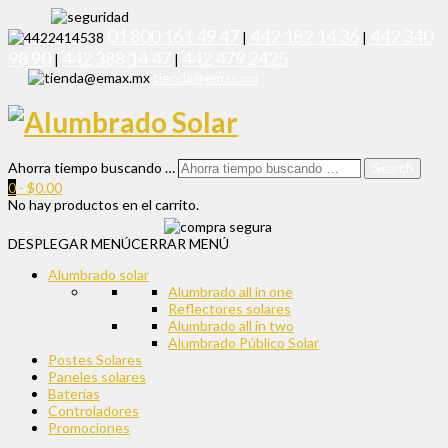
01 800 161 49 47
442 182 14 36
442 340
|
|
98 90
442 388 14 47
442 479 2425
|
|
tienda@emax.mx
Ahorra tiempo buscando …
Search
0
-
$
0.00
No hay productos en el carrito.
DESPLEGAR MENÚ
CERRAR MENÚ
Alumbrado solar
Alumbrado all in one
Reflectores solares
Alumbrado all in two
Alumbrado Público Solar
Postes Solares
Paneles solares
Baterías
Controladores
Promociones