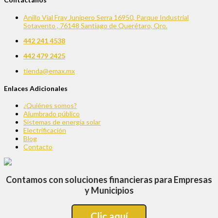
Anillo Vial Fray Junipero Serra 16950, Parque Industrial
Sotavento , 76148 Santiago de Querétaro, Qro.
442 241 4538
442 479 2425
tienda@emax.mx
Enlaces Adicionales
¿Quiénes somos?
Alumbrado público
Sistemas de energía solar
Electrificación
Blog
Contacto
Contamos con soluciones financieras para Empresas
y Municipios
Clic aquí