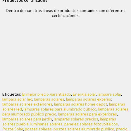
Productos certificados
Dentro de nuestras líneas de productos contamos con diferentes
certificaciones.
Etiquetas:
El mejor precio garantizado
,
Energía solar
,
lampara solar
,
lampara solar led
,
lamparas solares
,
lamparas solares exterior
,
lamparas solares exteriores
,
lamparas solares home depot
,
lamparas
solares led
,
lamparas solares para alumbrado publico
,
lamparas solares
para alumbrado público precio
,
lamparas solares para exteriores
,
lamparas solares para jardín
,
lamparas solares precios
,
lamparas
solares puebla
,
luminarias solares
,
paneles solares fotovoltaicos
,
Poste Solar
,
postes solares
,
postes solares alumbrado publico
,
precio