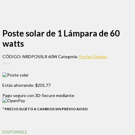
Poste solar de 1 Lámpara de 60
watts
CÓDIGO:
NRDPOSSLR 60W
Categoría:
Postes Solares
0
5
0
out
of
based
Estás ahorrando:
$201.77
on
customer
ratings
Pago seguro con
3D-Secure
mediante:
* PRECIO SUJETO A CAMBIOS SIN PREVIO AVISO
DISPONIBLE