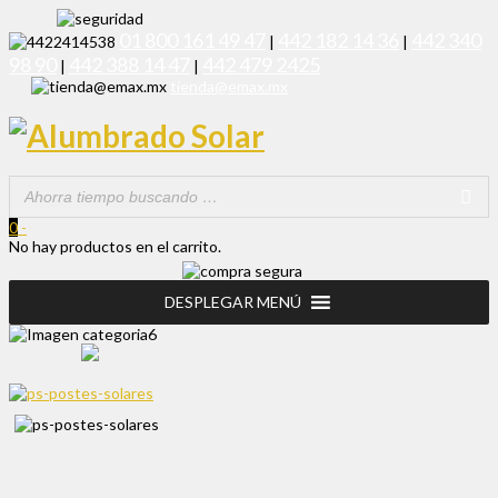
01 800 161 49 47
442 182 14 36
442 340
|
|
98 90
442 388 14 47
442 479 2425
|
|
tienda@emax.mx
0
-
No hay productos en el carrito.
DESPLEGAR MENÚ