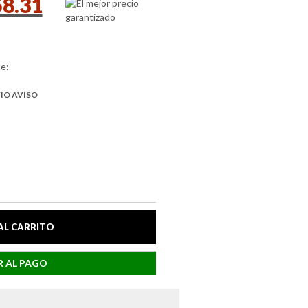
58.31
e:
VIO AVISO
AL CARRITO
 AL PAGO