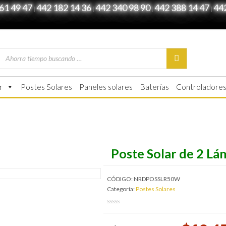
61 49 47
442 182 14 36
442 340 98 90
442 388 14 47
44
|
|
|
|
r
Postes Solares
Paneles solares
Baterías
Controladore
Poste Solar de 2 Lá
CÓDIGO:
NRDPOSSLR50W
Categoría:
Postes Solares
0
5
out
0
of