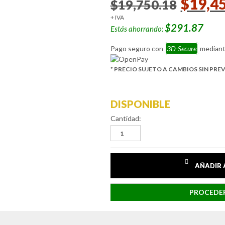
$
19,4
$
19,750.18
based
on
+ IVA
customer
$291.87
ratings
Estás ahorrando:
Pago seguro con
3D-Secure
mediant
* PRECIO SUJETO A CAMBIOS SIN PRE
DISPONIBLE
Cantidad:
AÑADIR 
PROCEDER