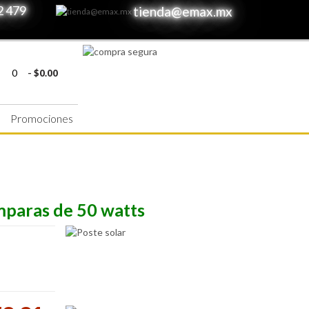
2 479
tienda@emax.mx
0
-
$
0.00
s
Promociones
mparas de 50 watts