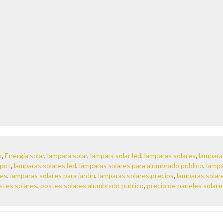
o
,
Energía solar
,
lampara solar
,
lampara solar led
,
lamparas solares
,
lampara
epot
,
lamparas solares led
,
lamparas solares para alumbrado publico
,
lampa
res
,
lamparas solares para jardín
,
lamparas solares precios
,
lamparas solar
stes solares
,
postes solares alumbrado publico
,
precio de paneles solare