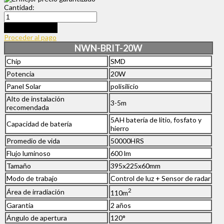
Cantidad:
Añadir al carrito
Proceder al pago
NWN-BRIT-20W
Chip
SMD
Potencia
20W
Panel Solar
polisilicio
Alto de instalación
3-5m
recomendada
5AH batería de litio, fosfato y
Capacidad de batería
hierro
Promedio de vida
50000HRS
Flujo luminoso
600 lm
Tamaño
395x225x60mm
Modo de trabajo
Control de luz + Sensor de radar
2
Área de irradiación
110m
Garantía
2 años
Ángulo de apertura
120°