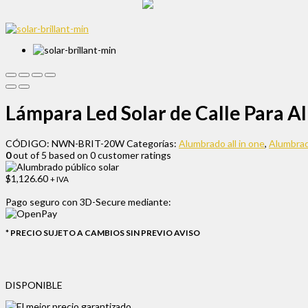
Lámpara Led Solar de Calle Para
CÓDIGO:
NWN-BRIT-20W
Categorías:
Alumbrado all in one
,
Alumbrad
0
out of
5
based on
0
customer ratings
$
1,126.60
+ IVA
Pago seguro con
3D-Secure
mediante:
* PRECIO SUJETO A CAMBIOS SIN PREVIO AVISO
DISPONIBLE