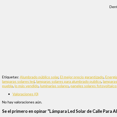
Dent
Etiquetas:
Alumbrado público solar
,
El mejor precio garantizado
,
Energía
lamparas solares led
,
lamparas solares para alumbrado publico
,
lamparas
puebla
,
lo más vendido
,
luminarias solares
,
paneles solares fotovoltaico
Valoraciones (0)
No hay valoraciones aún.
Se el primero en opinar “Lámpara Led Solar de Calle Par