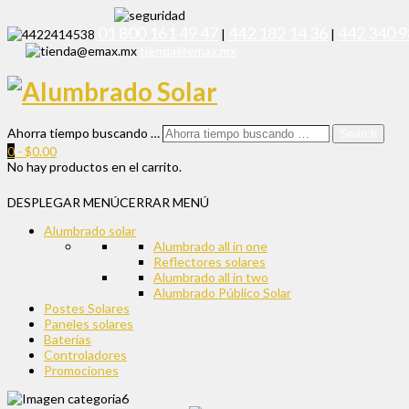
01 800 161 49 47
442 182 14 36
442 340 9
|
|
tienda@emax.mx
Ahorra tiempo buscando …
Search
0
-
$
0.00
No hay productos en el carrito.
DESPLEGAR MENÚ
CERRAR MENÚ
Alumbrado solar
Alumbrado all in one
Reflectores solares
Alumbrado all in two
Alumbrado Público Solar
Postes Solares
Paneles solares
Baterías
Controladores
Promociones