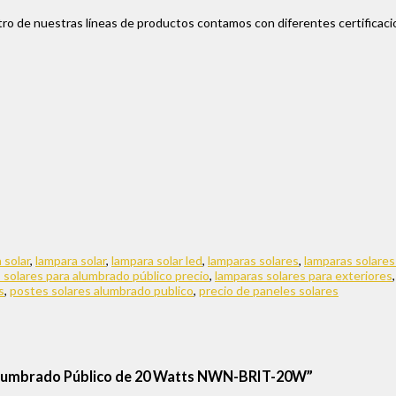
ro de nuestras líneas de productos contamos con diferentes certificaci
 solar
,
lampara solar
,
lampara solar led
,
lamparas solares
,
lamparas solares
 solares para alumbrado público precio
,
lamparas solares para exteriores
s
,
postes solares alumbrado publico
,
precio de paneles solares
a Alumbrado Público de 20 Watts NWN-BRIT-20W”