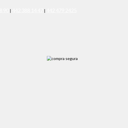
8 90
442 388 14 47
442 479 2425
|
|